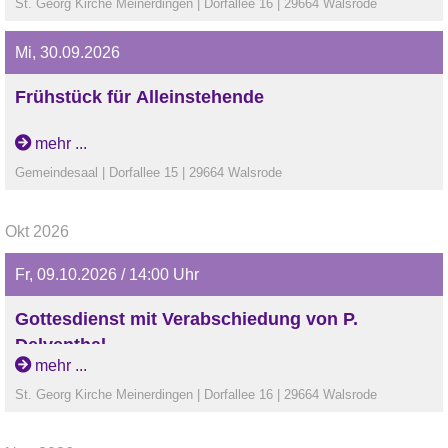
St. Georg Kirche Meinerdingen | Dorfallee 16 | 29664 Walsrode
Mi, 30.09.2026
Frühstück für Alleinstehende
Gemeinsames Frühstück für Alleinstehende im
mehr ...
Gemeindesaal Meinerdingen. Anmeldung bitte über das
Gemeindesaal | Dorfallee 15 | 29664 Walsrode
Kirchenbüro bis Mittwoch der Vorwoche.
Okt 2026
Fr, 09.10.2026 / 14:00 Uhr
Gottesdienst mit Verabschiedung von P.
Delventhal
mehr ...
In diesem Jahr zum 31. August geht Pastor Delventhal in
St. Georg Kirche Meinerdingen | Dorfallee 16 | 29664 Walsrode
den wohlverdienten Ruhestand. Am Sonntag, 9. August
werden wir ihn in einem Gottesdienst in gebührender