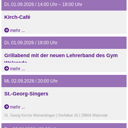
Di, 01.09.2026 / 14:00 Uhr – 18:00 Uhr
Kirch-Café
mehr ...
Di, 01.09.2026 / 18:00 Uhr
Grillabend mit der neuen Lehrerband des Gym
Walsrode
mehr ...
Grillabend mit der neuen Lehrerband des Gymnasiums
Walsrode
Mi, 02.09.2026 / 20:00 Uhr
St.-Georg-Singers
mehr ...
St. Georg Kirche Meinerdingen | Dorfallee 16 | 29664 Walsrode