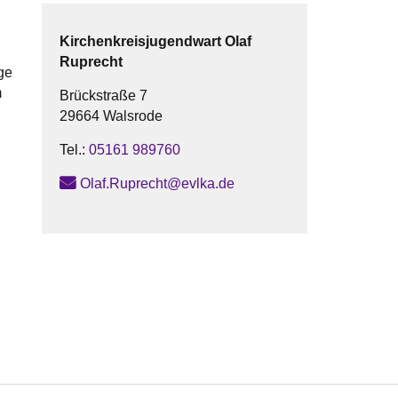
Kirchenkreisjugendwart
Olaf
Ruprecht
ge
m
Brückstraße 7
29664 Walsrode
Tel.:
05161 989760
Olaf.Ruprecht@evlka.de