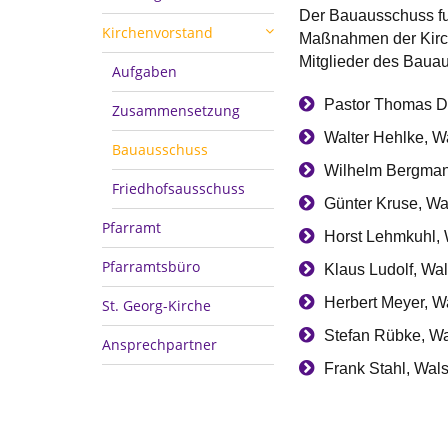
Der Bauausschuss fun
Kirchenvorstand
Maßnahmen der Kirch
Mitglieder des Baua
Aufgaben
Pastor Thomas D
Zusammensetzung
Walter Hehlke, W
Bauausschuss
Wilhelm Bergman
Friedhofsausschuss
Günter Kruse, Wa
Pfarramt
Horst Lehmkuhl,
Pfarramtsbüro
Klaus Ludolf, Wa
Herbert Meyer, W
St. Georg-Kirche
Stefan Rübke, Wa
Ansprechpartner
Frank Stahl, Wal