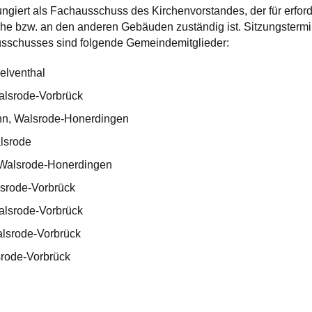
giert als Fachausschuss des Kirchenvorstandes, der für erfor
e bzw. an den anderen Gebäuden zuständig ist. Sitzungstermin
usschusses sind folgende Gemeindemitglieder:
elventhal
alsrode-Vorbrück
n, Walsrode-Honerdingen
lsrode
 Walsrode-Honerdingen
lsrode-Vorbrück
alsrode-Vorbrück
lsrode-Vorbrück
srode-Vorbrück