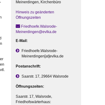
,
Meinerdingen, Kirchenbüro
Hinweis zu geänderten
n
Öffnungszeiten
Friedhoefe.Walsrode-
Meinerdingen@evlka.de
d
E-Mail:
en
Friedhoefe.Walsrode-
Meinerdingen[at]evlka.de
er
ren
Postanschrift:
tl.
Saarstr. 17, 29664 Walsrode
Öffnungszeiten:
Saarstr. 17, Walsrode,
Friedhofswärterhaus: