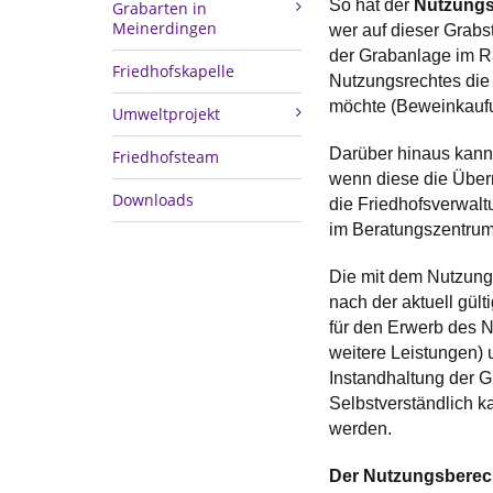
So hat der
Nutzungs
Grabarten in
Meinerdingen
wer auf dieser Grabst
der Grabanlage im R
Friedhofskapelle
Nutzungsrechtes die 
möchte (Beweinkaufun
Umweltprojekt
Darüber hinaus kann
Friedhofsteam
wenn diese die Übern
Downloads
die Friedhofsverwal
im Beratungszentrum 
Die mit dem Nutzungs
nach der aktuell gü
für den Erwerb des N
weitere Leistungen) u
Instandhaltung der G
Selbstverständlich ka
werden.
Der Nutzungsberech