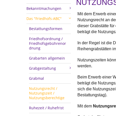
NUTZUNG
Bekanntmachungen
Mit dem Erwerb einer
Das "Friedhofs-ABC"
Nutzungsrecht an der 
dieser Grabstätte fü
Bestattungsformen
beträgt die Nutzungsz
Friedhofsordnung /
In der Regel ist die 
Friedhofsgebührenor
dnung
Reihengrabstätten i
Grabarten allgemein
Nutzungszeiten könne
werden.
Grabgestaltung
Beim Erwerb einer Wa
Grabmal
beträgt die Nutzungs
Nutzungsrecht /
sich die Nutzungszei
Nutzungszeit /
Bestattungstag).
Nutzungsberechtige
Mit dem
Nutzungsr
Ruhezeit / Ruhefrist