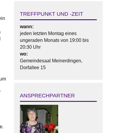
TREFFPUNKT UND -ZEIT
ein
wann:
n
jeden letzten Montag eines
d
ungeraden Monats von 19:00 bis
20:30 Uhr
wo:
Gemeindesaal Meinerdingen,
Dorfallee 15
b
zum
f
ANSPRECHPARTNER
e
e.