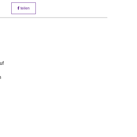
teilen
uf
n