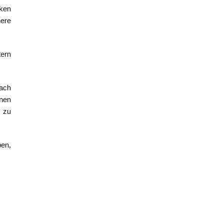
ken
ere
tern
ach
inen
 zu
ben,