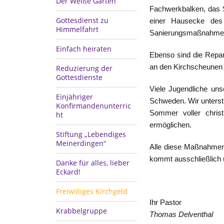
Der Weiße Garten
Fachwerkbalken, das 
Gottesdienst zu
einer Hausecke des 
Himmelfahrt
Sanierungsmaßnahmen, 
Einfach heiraten
Ebenso sind die Repa
an den Kirchscheunen 
Reduzierung der
Gottesdienste
Viele Jugendliche un
Einjähriger
Schweden. Wir unterst
Konfirmandenunterric
Sommer voller christ
ht
ermöglichen.
Stiftung „Lebendiges
Meinerdingen“
Alle diese Maßnahmen 
kommt ausschließlich 
Danke für alles, lieber
Eckard!
Freiwilliges Kirchgeld
Ihr Pastor
Krabbelgruppe
Thomas Delventhal