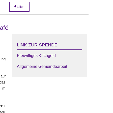
teilen
afé
LINK ZUR SPENDE
Freiwilliges Kirchgeld
zung
Allgemeine Gemeindearbeit
 auf
das
 im
ben,
der