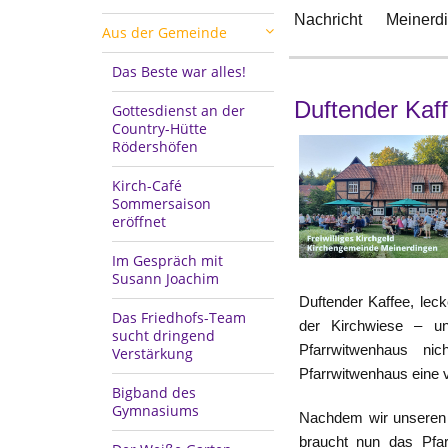
Nachricht
Meinerd
Aus der Gemeinde
Das Beste war alles!
Duftender Kaff
Gottesdienst an der
Country-Hütte
Rödershöfen
Kirch-Café
Sommersaison
eröffnet
Im Gespräch mit
Susann Joachim
Duftender Kaffee, lec
Das Friedhofs-Team
der Kirchwiese – u
sucht dringend
Pfarrwitwenhaus ni
Verstärkung
Pfarrwitwenhaus eine vi
Bigband des
Gymnasiums
Nachdem wir unseren G
braucht nun das Pfa