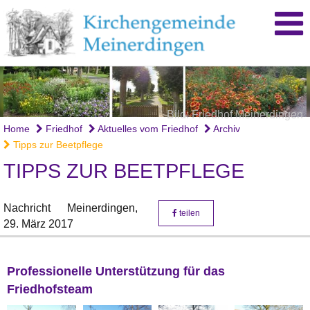
Bild: Friedhof Meinerdingen
Bild: Friedhof Meinerdingen
Bild: Friedhof Meinerdingen
Home
Friedhof
Aktuelles vom Friedhof
Archiv
Tipps zur Beetpflege
TIPPS ZUR BEETPFLEGE
Nachricht
Meinerdingen,
teilen
29. März 2017
Professionelle Unterstützung für das
Friedhofsteam