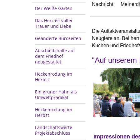
Nachricht
Meinerd
Der Weiße Garten
Das Herz ist voller
Trauer und Liebe
Die Auftaktveranstalt
Geänderte Bürozeiten
Neugiere an. Bei her
Kuchen und Friedhof
Abschiedshalle auf
dem Friedhof
"Auf unserem F
neugestaltet
Heckenrodung im
Herbst
Ein grüner Hahn als
Umweltprädikat
Heckenrodung im
Herbst
Landschaftswerte
Projektabschluss
Impressionen de