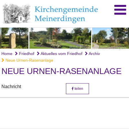
Bild: Friedhof Meinerdingen
Bild: Friedhof Meinerdingen
Bild: Friedhof Meinerdingen
Home
Friedhof
Aktuelles vom Friedhof
Archiv
Neue Urnen-Rasenanlage
NEUE URNEN-RASENANLAGE
Nachricht
teilen