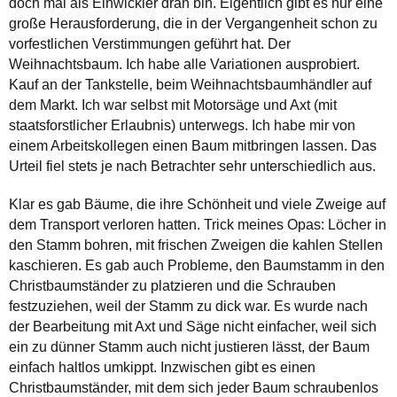
doch mal als Einwickler dran bin. Eigentlich gibt es nur eine
große Herausforderung, die in der Vergangenheit schon zu
vorfestlichen Verstimmungen geführt hat. Der
Weihnachtsbaum. Ich habe alle Variationen ausprobiert.
Kauf an der Tankstelle, beim Weihnachtsbaumhändler auf
dem Markt. Ich war selbst mit Motorsäge und Axt (mit
staatsforstlicher Erlaubnis) unterwegs. Ich habe mir von
einem Arbeitskollegen einen Baum mitbringen lassen. Das
Urteil fiel stets je nach Betrachter sehr unterschiedlich aus.
Klar es gab Bäume, die ihre Schönheit und viele Zweige auf
dem Transport verloren hatten. Trick meines Opas: Löcher in
den Stamm bohren, mit frischen Zweigen die kahlen Stellen
kaschieren. Es gab auch Probleme, den Baumstamm in den
Christbaumständer zu platzieren und die Schrauben
festzuziehen, weil der Stamm zu dick war. Es wurde nach
der Bearbeitung mit Axt und Säge nicht einfacher, weil sich
ein zu dünner Stamm auch nicht justieren lässt, der Baum
einfach haltlos umkippt. Inzwischen gibt es einen
Christbaumständer, mit dem sich jeder Baum schraubenlos