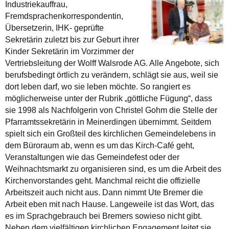
Industriekauffrau,
Fremdsprachenkorrespondentin,
Übersetzerin, IHK- geprüfte
Sekretärin zuletzt bis zur Geburt ihrer
Kinder Sekretärin im Vorzimmer der
Vertriebsleitung der Wolff Walsrode AG. Alle Angebote, sich
berufsbedingt örtlich zu verändern, schlägt sie aus, weil sie
dort leben darf, wo sie leben möchte. So rangiert es
möglicherweise unter der Rubrik „göttliche Fügung“, dass
sie 1998 als Nachfolgerin von Christel Gohm die Stelle der
Pfarramtssekretärin in Meinerdingen übernimmt. Seitdem
spielt sich ein Großteil des kirchlichen Gemeindelebens in
dem Büroraum ab, wenn es um das Kirch-Café geht,
Veranstaltungen wie das Gemeindefest oder der
Weihnachtsmarkt zu organisieren sind, es um die Arbeit des
Kirchenvorstandes geht. Manchmal reicht die offizielle
Arbeitszeit auch nicht aus. Dann nimmt Ute Bremer die
Arbeit eben mit nach Hause. Langeweile ist das Wort, das
es im Sprachgebrauch bei Bremers sowieso nicht gibt.
Neben dem vielfältigen kirchlichen Engagement leitet sie