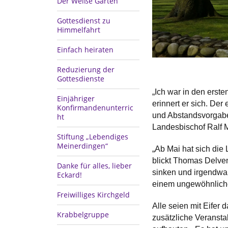
Der Weiße Garten
Gottesdienst zu
Himmelfahrt
Einfach heiraten
Reduzierung der
Gottesdienste
„Ich war in den erst
Einjähriger
erinnert er sich. Der
Konfirmandenunterric
und Abstandsvorgabe
ht
Landesbischof Ralf M
Stiftung „Lebendiges
Meinerdingen“
„Ab Mai hat sich die
blickt Thomas Delven
Danke für alles, lieber
sinken und irgendwann
Eckard!
einem ungewöhnlich
Freiwilliges Kirchgeld
Alle seien mit Eifer 
Krabbelgruppe
zusätzliche Veransta