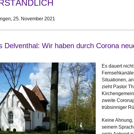
RSTÄNDLICH
ingen,
25. November 2021
 Delventhal: Wir haben durch Corona n
Es dauert nich
Fernsehkanälen
Situationen, 
zieht Pastor T
Kirchengemeind
zweite Coronaja
trübsinniger R
Keine Ahnung, 
seinem Sprachge
erste Antwort n