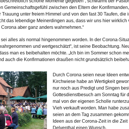
unbeschreiblich schöne Momente gegeben“, schwärmt der Pastor
ven Gemeinschaftsgefühl zwischen den Eltern der Konfirmanden
r Trauung unter freiem Himmel und von den fast 30 Taufen, di
cht das lebendige Meinerdingen aus, dass wir uns hier wirkli
 Corona aber ganz anders wahrnehmen.“
 sei alles als normal hingenommen worden. In der Corona-Situ
 wahrgenommen und wertgeschätzt“, ist seine Beobachtung. N
 dass man es beibehalten möchte. „Ich bin im Sommer schon me
nd auch die Konfirmationen draußen nicht grundsätzlich beibehal
Durch Corona seien neue Ideen entw
Kirchwiese habe an Wertigkeit gewonn
nur noch aus Predigt und Singen best
Gottesdienstbesuch am Sonntag für d
mal von der eigenen Scholle runter
Vieh verkauft worden. Man habe zus
seien an dem Tag zusammen gekommen
Ideen aus der Corona-Zeit in die Ze
Delventhal einen Wunsch.