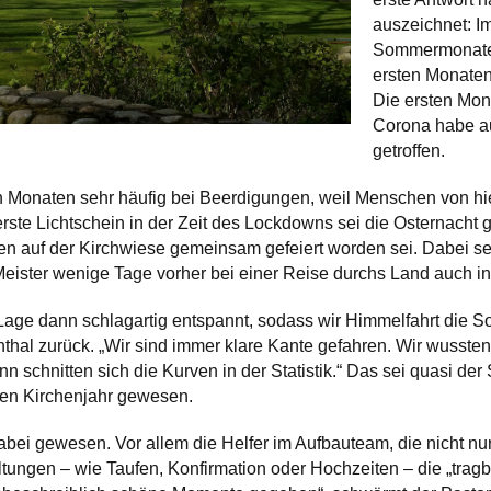
auszeichnet: I
Sommermonate s
ersten Monaten 
Die ersten Mon
Corona habe au
getroffen.
en Monaten sehr häufig bei Beerdigungen, weil Menschen von hi
 erste Lichtschein in der Zeit des Lockdowns sei die Osternacht
n auf der Kirchwiese gemeinsam gefeiert worden sei. Dabei se
eister wenige Tage vorher bei einer Reise durchs Land auch in
 Lage dann schlagartig entspannt, sodass wir Himmelfahrt die 
thal zurück. „Wir sind immer klare Kante gefahren. Wir wussten,
 schnitten sich die Kurven in der Statistik.“ Das sei quasi der 
en Kirchenjahr gewesen.
dabei gewesen. Vor allem die Helfer im Aufbauteam, die nicht nu
ltungen – wie Taufen, Konfirmation oder Hochzeiten – die „trag