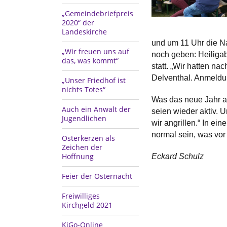
„Gemeindebriefpreis
2020“ der
Landeskirche
und um 11 Uhr die Na
„Wir freuen uns auf
noch geben: Heiligab
das, was kommt“
statt. „Wir hatten n
Delventhal. Anmeldun
„Unser Friedhof ist
nichts Totes“
Was das neue Jahr an
Auch ein Anwalt der
seien wieder aktiv. 
Jugendlichen
wir angrillen.“ In e
normal sein, was vor
Osterkerzen als
Zeichen der
Hoffnung
Eckard Schulz
Feier der Osternacht
Freiwilliges
Kirchgeld 2021
KiGo-Online