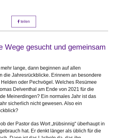
teilen
eue Wege gesucht und gemeinsam
t mehr lange, dann beginnen auf allen
 die Jahresrückblicke. Erinnern an besondere
an Helden oder Pechvögel. Welches Resümee
homas Delventhal am Ende von 2021 für die
e Meinerdingen? Ein normales Jahr ist das
hr sicherlich nicht gewesen. Also ein
ückblick?
ob der Pastor das Wort „trübsinnig“ überhaupt in
brauch hat. Er denkt länger als üblich für die
ach. Dann ist das Lächeln da, das ihn