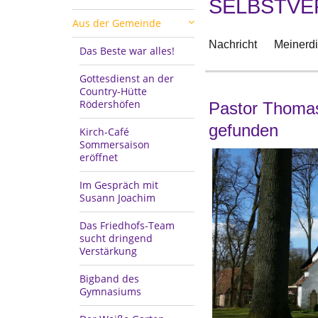
SELBSTVE
Aus der Gemeinde
Nachricht
Meinerd
Das Beste war alles!
Gottesdienst an der
Country-Hütte
Rödershöfen
Pastor Thomas
gefunden
Kirch-Café
Sommersaison
eröffnet
Im Gespräch mit
Susann Joachim
Das Friedhofs-Team
sucht dringend
Verstärkung
Bigband des
Gymnasiums