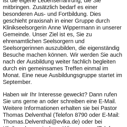
ist die eigene Lebenserfah
rung,
die
Sie
mitbringen.
Zusätzlich bedarf es einer
besonderen Aus- und Fort
bildung. Dies
geschieht pra
xisnah in einer Gruppe durch
Klinikseelsorgerin Anne Wippermann
in unserer
Gemeinde. Unser Ziel ist es, Sie zu
ehrenamtlichen Seel
sorgern und
Seelsorgerinnen auszubilden, die eigenständig
Besuche
machen können. Wir werden Sie auch
nach der Ausbildung weiter
fachlich begleiten
durch ein gemeinsames Treffen einmal im
Monat.
Eine neue Ausbildungsgruppe startet im
September.
Haben wir Ihr Interesse geweckt? Dann rufen
Sie uns gerne an oder
schreiben eine E-Mail.
Weitere Informationen erhalten sie bei Pastor
Thomas Delventhal
(Telefon 8790 oder E-Mail:
Thomas.Delventhal@evlka.de) oder bei