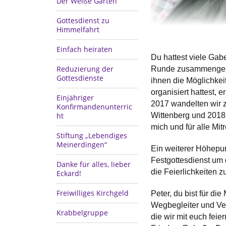
Der Weiße Garten
Gottesdienst zu
Himmelfahrt
Einfach heiraten
Du hattest viele Ga
Reduzierung der
Runde zusammengeses
Gottesdienste
ihnen die Möglichkei
organisiert hattest,
Einjähriger
2017 wandelten wir z
Konfirmandenunterric
ht
Wittenberg und 2018 
mich und für alle M
Stiftung „Lebendiges
Meinerdingen“
Ein weiterer Höhepun
Festgottesdienst um 
Danke für alles, lieber
die Feierlichkeiten
Eckard!
Freiwilliges Kirchgeld
Peter, du bist für d
Wegbegleiter und Ve
Krabbelgruppe
die wir mit euch fei