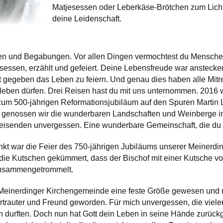
Matjesessen oder Leberkäse-Brötchen zum Licht
deine Leidenschaft.
ben und Begabungen. Vor allen Dingen vermochtest du Mensche
sen, erzählt und gefeiert. Deine Lebensfreude war ansteck
t gegeben das Leben zu feiern. Und genau dies haben alle Mitre
 erleben dürfen. Drei Reisen hast du mit uns unternommen. 2016 
um 500-jährigen Reformationsjubiläum auf den Spuren Martin Lu
genossen wir die wunderbaren Landschaften und Weinberge in d
itreisenden unvergessen. Eine wunderbare Gemeinschaft, die d
kt war die Feier des 750-jährigen Jubiläums unserer Meinerdin
die Kutschen gekümmert, dass der Bischof mit einer Kutsche vor
 zusammengetrommelt.
ie Meinerdinger Kirchengemeinde eine feste Größe gewesen und 
rtrauter und Freund geworden. Für mich unvergessen, die viel
ern durften. Doch nun hat Gott dein Leben in seine Hände zurü