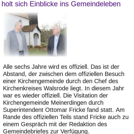
holt sich Einblicke ins Gemeindeleben
Alle
sechs
Jahre
wird
es
offiziell.
Das
ist
der
Abstand,
der
zwischen
dem
offiziellen
Besuch
einer
Kirchengemeinde
durch
den
Chef
des
Kirchenkreises
Walsrode
liegt.
In
diesem
Jahr
war
es
wieder
offiziell.
Die Visitation der
Kirchengemeinde Meinerdingen durch
Superin
tendent
Ottomar
Fricke
fand
statt.
Am
Rande
des
offiziellen
Teils
stand Fricke auch zu
einem Gespräch mit der Redaktion des
Ge
meindebriefes zur Verfügung.