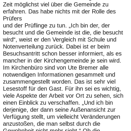
Zeit möglichst viel über
die Gemeinde zu
erfahren. Das habe nichts mit der Rolle des
Prüfers
und
der
Prüflinge
zu
tun.
„Ich
bin
der,
der
besucht
und
die
Gemeinde
ist die, die besucht
wird“, weist er den Vergleich mit Schule und
No
tenverteilung zurück. Dabei ist er beim
Besuchsantritt schon besser
informiert, als es
mancher in der Kirchengemeinde je sein wird.
Im
Kirchenbüro sind von Ute Bremer alle
notwendigen Informationen
gesammelt und
zusammengestellt worden. Das ist sehr viel
Lesestoff
für den Gast. Für ihn sei es wichtig,
viele Aspekte der Arbeit vor Ort
zu sehen, sich
einen Einblick zu verschaffen. „Und ich bin
derjenige, der dann seine Außenansicht zur
Verfügung stellt, um vielleicht Ver
änderungen
anzustoßen, die man selbst durch die
Gewohnheit nicht
mehr sieht.“ Ob die