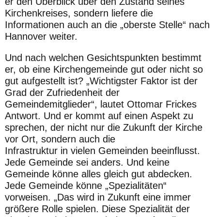
er den Überblick über den Zustand seines
Kir
chenkreises, sondern liefere die
Informationen auch an die „oberste
Stelle“ nach
Hannover weiter.
Und nach welchen Gesichtspunkten bestimmt
er, ob eine Kirchen
gemeinde gut oder nicht so
gut aufgestellt ist? „Wichtigster Faktor
ist der
Grad der Zufriedenheit der
Gemeindemitglieder“, lautet Ot
tomar Frickes
Antwort. Und er kommt auf einen
Aspekt zu
spre
chen, der nicht nur die Zukunft der Kirche
vor Ort, sondern auch die
Infrastruktur
in
vielen
Gemeinden
beeinflusst.
Jede
Gemeinde
sei
anders. Und keine
Gemeinde könne alles gleich gut abdecken.
Jede
Gemeinde könne „Spezialitäten“
vorweisen. „Das wird in Zukunft
eine immer
größere Rolle spielen. Diese Spezialität der